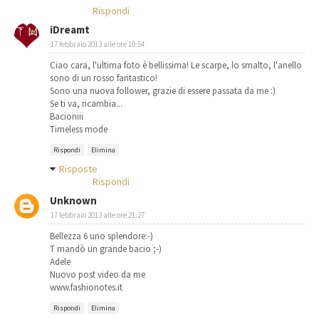
Rispondi
iDreamt
17 febbraio 2013 alle ore 10:54
Ciao cara, l'ultima foto è bellissima! Le scarpe, lo smalto, l'anello
sono di un rosso fantastico!
Sono una nuova follower, grazie di essere passata da me :)
Se ti va, ricambia...
Bacioniii
Timeless mode
Rispondi
Elimina
Risposte
Rispondi
Unknown
17 febbraio 2013 alle ore 21:27
Bellezza 6 uno splendore:-)
T mandò un grande bacio ;-)
Adele
Nuovo post video da me
www.fashionotes.it
Rispondi
Elimina