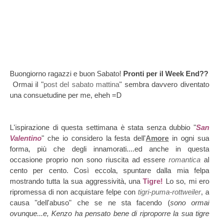
Buongiorno ragazzi e buon Sabato!
Pronti per il Week End??
Ormai il "
post del sabato mattina
" sembra davvero diventato
una consuetudine per me, eheh =D
L'ispirazione di questa settimana è stata senza dubbio "
San
Valentino
" che io considero la festa dell'
Amore
in ogni sua
forma, più che degli innamorati....ed anche in questa
occasione proprio non sono riuscita ad essere
romantica
al
cento per cento.
Così eccola, spuntare dalla mia felpa
mostrando tutta la sua aggressività, una
Tigre!
Lo so, mi ero
ripromessa di non acquistare felpe con
tigri-puma-rottweiler
, a
causa "dell'abuso" che se ne sta facendo (
sono ormai
ovunque...e, Kenzo ha pensato bene di riproporre la sua tigre