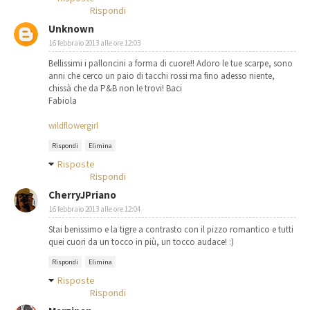
Rispondi
Unknown
16 febbraio 2013 alle ore 12:03
Bellissimi i palloncini a forma di cuore!! Adoro le tue scarpe, sono
anni che cerco un paio di tacchi rossi ma fino adesso niente,
chissà che da P&B non le trovi! Baci
Fabiola
wildflowergirl
Rispondi
Elimina
Risposte
Rispondi
CherryJPriano
16 febbraio 2013 alle ore 12:04
Stai benissimo e la tigre a contrasto con il pizzo romantico e tutti
quei cuori da un tocco in più, un tocco audace! :)
Rispondi
Elimina
Risposte
Rispondi