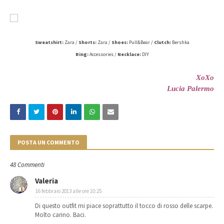
Sweatshirt:
Zara /
Shorts:
Zara /
Shoes:
Pull&Bear /
Clutch:
Bershka
Ring:
Accessories /
Necklace:
DIY
XoXo
Lucia Palermo
POSTA UN COMMENTO
48 Commenti
Valeria
16 febbraio 2013 alle ore 10:25
Di questo outfit mi piace soprattutto il tocco di rosso delle scarpe.
Molto carino. Baci.