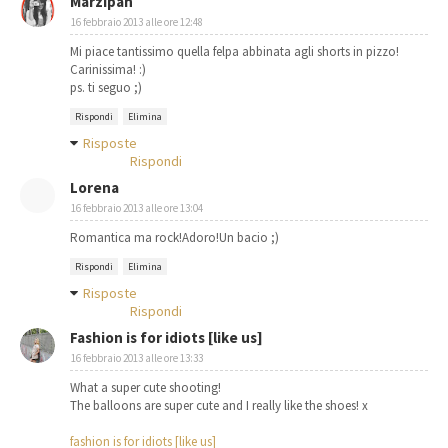
Marzipan
16 febbraio 2013 alle ore 12:48
Mi piace tantissimo quella felpa abbinata agli shorts in pizzo!
Carinissima! :)
ps. ti seguo ;)
Rispondi
Elimina
Risposte
Rispondi
Lorena
16 febbraio 2013 alle ore 13:04
Romantica ma rock!Adoro!Un bacio ;)
Rispondi
Elimina
Risposte
Rispondi
Fashion is for idiots [like us]
16 febbraio 2013 alle ore 13:33
What a super cute shooting!
The balloons are super cute and I really like the shoes! x
fashion is for idiots [like us]