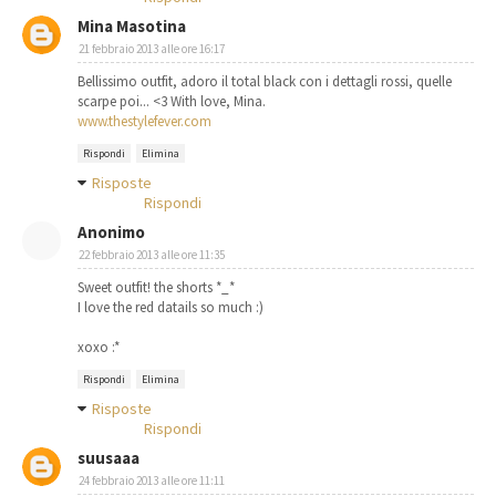
Mina Masotina
21 febbraio 2013 alle ore 16:17
Bellissimo outfit, adoro il total black con i dettagli rossi, quelle
scarpe poi... <3 With love, Mina.
www.thestylefever.com
Rispondi
Elimina
Risposte
Rispondi
Anonimo
22 febbraio 2013 alle ore 11:35
Sweet outfit! the shorts *_*
I love the red datails so much :)
xoxo :*
Rispondi
Elimina
Risposte
Rispondi
suusaaa
24 febbraio 2013 alle ore 11:11