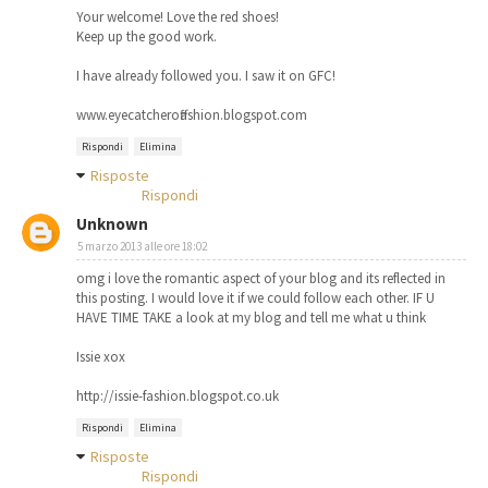
Your welcome! Love the red shoes!
Keep up the good work.
I have already followed you. I saw it on GFC!
www.eyecatcheroffashion.blogspot.com
Rispondi
Elimina
Risposte
Rispondi
Unknown
5 marzo 2013 alle ore 18:02
omg i love the romantic aspect of your blog and its reflected in
this posting. I would love it if we could follow each other. IF U
HAVE TIME TAKE a look at my blog and tell me what u think
Issie xox
http://issie-fashion.blogspot.co.uk
Rispondi
Elimina
Risposte
Rispondi