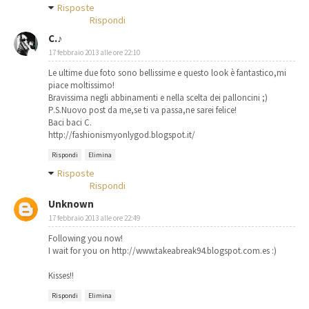
Risposte
Rispondi
C.♪
17 febbraio 2013 alle ore 22:10
Le ultime due foto sono bellissime e questo look è fantastico,mi
piace moltissimo!
Bravissima negli abbinamenti e nella scelta dei palloncini ;)
P.S.Nuovo post da me,se ti va passa,ne sarei felice!
Baci baci C.
http://fashionismyonlygod.blogspot.it/
Rispondi
Elimina
Risposte
Rispondi
Unknown
17 febbraio 2013 alle ore 22:49
Following you now!
I wait for you on http://www.takeabreak94.blogspot.com.es :)
Kisses!!
Rispondi
Elimina