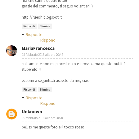
ma che carine queste foto!!
grazie del commento, ti seguo volentieri :)
http://rueoh.blogspot.it
Rispondi
Elimina
Risposte
Rispondi
MariaFrancesca
18 febbraio 2013 alle ore 20:42
solitamente non mi piace il nero e il rosso...ma questo outfit è
stupendo!!!!
eccomi a seguirti...ti aspetto da me, ciao!!!
Rispondi
Elimina
Risposte
Rispondi
Unknown
19 febbraio 2013 alle ore 08:28
bellissime queste foto e il tocco rosso