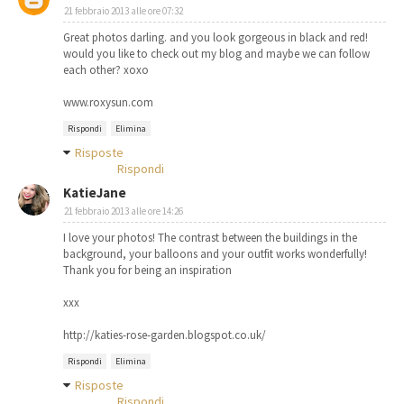
21 febbraio 2013 alle ore 07:32
Great photos darling. and you look gorgeous in black and red!
would you like to check out my blog and maybe we can follow
each other? xoxo
www.roxysun.com
Rispondi
Elimina
Risposte
Rispondi
KatieJane
21 febbraio 2013 alle ore 14:26
I love your photos! The contrast between the buildings in the
background, your balloons and your outfit works wonderfully!
Thank you for being an inspiration
xxx
http://katies-rose-garden.blogspot.co.uk/
Rispondi
Elimina
Risposte
Rispondi