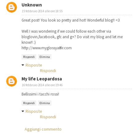
Unknown
15 febbraio 2014 alle ore 18:55
Great post! You look so pretty and hot! Wonderful blog!! <3
Well I was wondering if we could follow each other via
bloglovin,facebook, gfc and g+? Do visit my blog and let me
know!! :)
http://www.myglossyaffair.com
Rispondi
Elimina
Risposte
Rispondi
My life Leopardosa
16 febbraio 2014 alle ore 19:46
Bellissimi i tacchi rossi!
Rispondi
Elimina
Risposte
Rispondi
Aggiungi commento