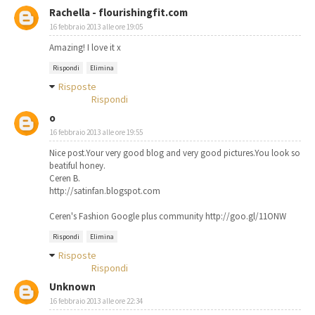
Rachella - flourishingfit.com
16 febbraio 2013 alle ore 19:05
Amazing! I love it x
Rispondi
Elimina
Risposte
Rispondi
o
16 febbraio 2013 alle ore 19:55
Nice post.Your very good blog and very good pictures.You look so
beatiful honey.
Ceren B.
http://satinfan.blogspot.com
Ceren's Fashion Google plus community http://goo.gl/11ONW
Rispondi
Elimina
Risposte
Rispondi
Unknown
16 febbraio 2013 alle ore 22:34