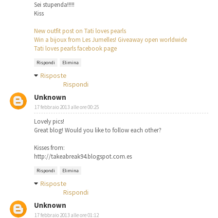
Sei stupenda!!!!!
Kiss
New outfit post on Tati loves pearls
Win a bijoux from Les Jumelles! Giveaway open worldwide
Tati loves pearls facebook page
Rispondi
Elimina
Risposte
Rispondi
Unknown
17 febbraio 2013 alle ore 00:25
Lovely pics!
Great blog! Would you like to follow each other?
Kisses from:
http://takeabreak94.blogspot.com.es
Rispondi
Elimina
Risposte
Rispondi
Unknown
17 febbraio 2013 alle ore 01:12