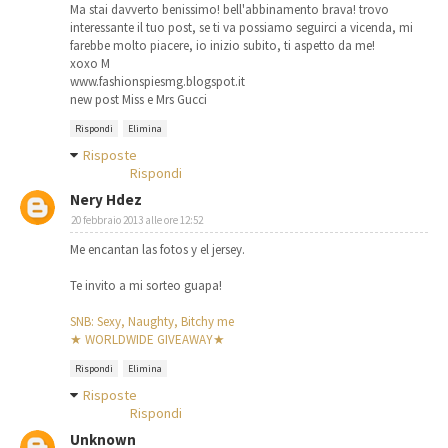
Ma stai davverto benissimo! bell'abbinamento brava! trovo
interessante il tuo post, se ti va possiamo seguirci a vicenda, mi
farebbe molto piacere, io inizio subito, ti aspetto da me!
xoxo M
www.fashionspiesmg.blogspot.it
new post Miss e Mrs Gucci
Rispondi
Elimina
Risposte
Rispondi
Nery Hdez
20 febbraio 2013 alle ore 12:52
Me encantan las fotos y el jersey.
Te invito a mi sorteo guapa!
SNB: Sexy, Naughty, Bitchy me
★ WORLDWIDE GIVEAWAY★
Rispondi
Elimina
Risposte
Rispondi
Unknown