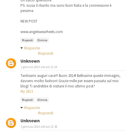
Un bacio splendore.
PS: scusa il ritardo ma sono fuori Italia e la connessione è
pessima.
NEW POST
www.angelswearheels.com
Rispondi
Elimina
Risposte
Rispondi
Unknown
1 gennaio 2014 alle ore 21:18
Tantissimi auguri cara!!! Buon 2014! Bellissime queste immagini,
davvero molto fashion! Grazie mille per essere passata sul mio
blog! Ti andrebbe di visitare il mio ultimo post?
My 2013
Rispondi
Elimina
Risposte
Rispondi
Unknown
1 gennaio 2014 alle ore 21:38