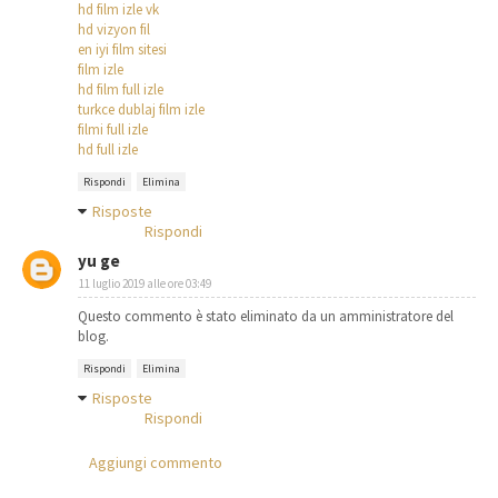
hd film izle vk
hd vizyon fil
en iyi film sitesi
film izle
hd film full izle
turkce dublaj film izle
filmi full izle
hd full izle
Rispondi
Elimina
Risposte
Rispondi
yu ge
11 luglio 2019 alle ore 03:49
Questo commento è stato eliminato da un amministratore del
blog.
Rispondi
Elimina
Risposte
Rispondi
Aggiungi commento