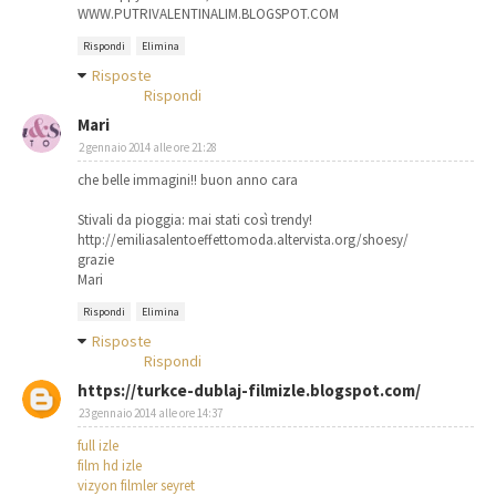
WWW.PUTRIVALENTINALIM.BLOGSPOT.COM
Rispondi
Elimina
Risposte
Rispondi
Mari
2 gennaio 2014 alle ore 21:28
che belle immagini!! buon anno cara
Stivali da pioggia: mai stati così trendy!
http://emiliasalentoeffettomoda.altervista.org/shoesy/
grazie
Mari
Rispondi
Elimina
Risposte
Rispondi
https://turkce-dublaj-filmizle.blogspot.com/
23 gennaio 2014 alle ore 14:37
full izle
film hd izle
vizyon filmler seyret