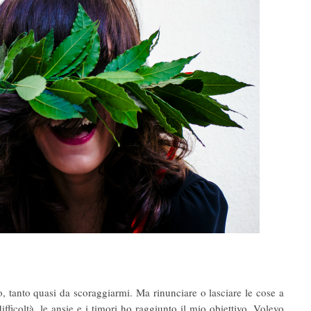
 tanto quasi da scoraggiarmi. Ma rinunciare o lasciare le cose a
ifficoltà, le ansie e i timori ho raggiunto il mio obiettivo. Volevo