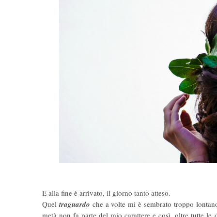
E alla fine è arrivato, il giorno tanto atteso.
Quel
traguardo
che a volte mi è sembrato troppo lontano,
metà non fa parte del mio carattere e così, oltre tutte le d