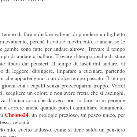
,
l tempo di fare e disfare valigie, di prendere un biglietto
re nuovamente, perché la vita è movimento, e anche se le
e gambe sono fatte per andare altrove. Trovare il tempo
empo di andare a ballare. Trovare il tempo anche di stare
e libera dai pensieri. Il tempo di lasciarmi andare, di
o di leggere, dipingere, imparare a cucinare, partendo
fumi che appartengono a un dolce tempo passato. Il tempo
o giochi con i capelli senza preoccuparmi troppo. Vorrei
ti, scegliere un colore e non avere fretta che si asciughi,
za, l’unica cosa che davvero non so fare, io in perenne
uata a correre anche quando potrei camminare lentamente.
Chrono24
 su
, un orologio prezioso, un pezzo unico, per
tessa velocità.
irlo mio, cucito addosso, come si tiene saldo un pensiero
era arte.