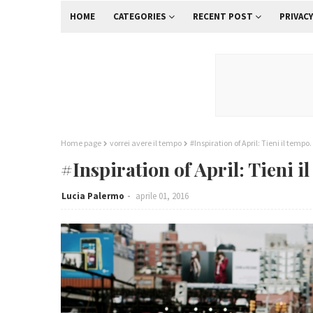
HOME
CATEGORIES
RECENT POST
PRIVACY
Home page
vorrei avere il tempo
#Inspiration of April: Tieni il tempo.
#Inspiration of April: Tieni i
Lucia Palermo
aprile 01, 2016