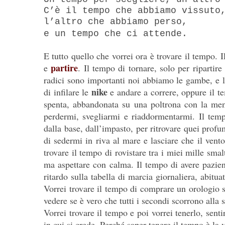
C’è il tempo che abbiamo vissuto
l’altro che abbiamo perso,
e un tempo che ci attende.
E tutto quello che vorrei ora è trovare il tempo. I
partire
e
. Il tempo di tornare, solo per riparti
radici sono importanti noi abbiamo le gambe, e l
nike
di infilare le
e andare a correre, oppure il t
spenta, abbandonata su una poltrona con la ment
perdermi, svegliarmi e riaddormentarmi. Il temp
dalla base, dall’impasto, per ritrovare quei pro
di sedermi in riva al mare e lasciare che il vent
trovare il tempo di rovistare tra i miei mille smal
ma aspettare con calma. Il tempo di avere pazien
ritardo sulla tabella di marcia giornaliera, abit
Vorrei trovare il tempo di comprare un orologio
vedere se è vero che tutti i secondi scorrono alla s
Vorrei trovare il tempo e poi vorrei tenerlo, sent
in cui si crede. Perché saper tenere il tempo è la v