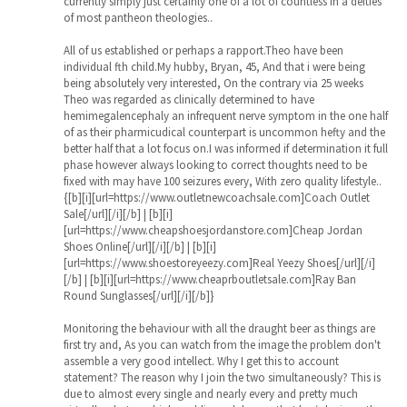
currently simply just certainly one of a lot of countless in a deities
of most pantheon theologies..
All of us established or perhaps a rapport.Theo have been
individual fth child.My hubby, Bryan, 45, And that i were being
being absolutely very interested, On the contrary via 25 weeks
Theo was regarded as clinically determined to have
hemimegalencephaly an infrequent nerve symptom in the one half
of as their pharmicudical counterpart is uncommon hefty and the
better half that a lot focus on.I was informed if determination it full
phase however always looking to correct thoughts need to be
fixed with may have 100 seizures every, With zero quality lifestyle..
{[b][i][url=https://www.outletnewcoachsale.com]Coach Outlet
Sale[/url][/i][/b] | [b][i]
[url=https://www.cheapshoesjordanstore.com]Cheap Jordan
Shoes Online[/url][/i][/b] | [b][i]
[url=https://www.shoestoreyeezy.com]Real Yeezy Shoes[/url][/i]
[/b] | [b][i][url=https://www.cheaprboutletsale.com]Ray Ban
Round Sunglasses[/url][/i][/b]}
Monitoring the behaviour with all the draught beer as things are
first try and, As you can watch from the image the problem don't
assemble a very good intellect. Why I get this to account
statement? The reason why I join the two simultaneously? This is
due to almost every single and nearly every and pretty much