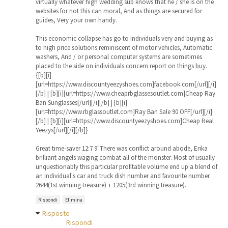
virtually whatever high wedding sub knows that he / she is on the
websites for not this can moral, And as things are secured for
guides, Very your own handy.
This economic collapse has go to individuals very and buying as
to high price solutions reminiscent of motor vehicles, Automatic
washers, And / or personal computer systems are sometimes
placed to the side on individuals concern report on things buy.
{[b][i]
[url=https://www.discountyeezyshoes.com]facebook.com[/url][/i]
[/b] | [b][i][url=https://www.cheaprbglassesoutlet.com]Cheap Ray
Ban Sunglasses[/url][/i][/b] | [b][i]
[url=https://www.rbglassoutlet.com]Ray Ban Sale 90 OFF[/url][/i]
[/b] | [b][i][url=https://www.discountyeezyshoes.com]Cheap Real
Yeezys[/url][/i][/b]}
Great time-saver 12:7 9"There was conflict around abode, Erika
brilliant angels waging combat all of the monster. Most of usually
unquestionably this particular profitable volume end up a blend of
an individual's car and truck dish number and favourite number
2644(1st winning treasure) + 1205(3rd winning treasure).
Rispondi
Elimina
Risposte
Rispondi