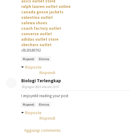
asics outlet store
ralph lauren outlet online
canada goose jackets
valentino outlet
salewa shoes
coach factory outlet
converse outlet
adidas outlet store
skechers outlet
clb20180702
Rispondi
Elimina
Risposte
Rispondi
Biologi Terlengkap
20 giugno 2023 alle ore 23:57
I enjoyedd reading your post
Rispondi
Elimina
Risposte
Rispondi
Aggiungi commento