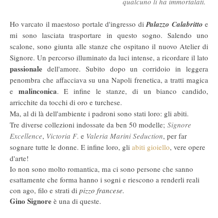
qualcuno li ha immortalati.
Ho varcato il maestoso portale d'ingresso di
Palazzo Calabritto
e
mi sono lasciata trasportare in questo sogno. Salendo uno
scalone, sono giunta alle stanze che ospitano il nuovo Atelier di
Signore. Un percorso illuminato da luci intense, a ricordare il lato
passionale
dell'amore. Subito dopo un corridoio in leggera
penombra che affacciava su una Napoli frenetica, a tratti magica
malinconica
e
. E infine le stanze, di un bianco candido,
arricchite da tocchi di oro e turchese.
Ma, al di là dell'ambiente i padroni sono stati loro: gli abiti.
Tre diverse collezioni indossate da ben 50 modelle;
Signore
Excellence
,
Victoria F
.
e
Valeria Marini Seduction
, per far
sognare tutte le donne. E infine loro, gli
abiti gioiello
, vere opere
d'arte!
Io non sono molto romantica, ma ci sono persone che sanno
esattamente che forma hanno i sogni e riescono a renderli reali
con ago, filo e strati di
pizzo francese.
Gino Signore
è una di queste.