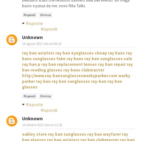
bellissimi scatti che rendono davvero idea dell'evento. un mega
bacio e passa da me. xoxo Rita Talks
Rispondi
Elimina
Risposte
Rispondi
Unknown
24 agosto 2015 alle ore 04:24
ray ban aviators
ray ban eyeglasses
cheap ray bans
ray
bans sunglasses
fake ray bans
ray ban sunglasses sale
ray ban p
ray ban replacement lenses
ray ban repair
ray
ban reading glasses
ray bans clubmaster
http://www.ray-bansunglasseswarbyparker.com
warby
parker
ray ban
ray ban sunglasses
ray-ban
ray ban
glasses
Rispondi
Elimina
Risposte
Rispondi
Unknown
16 ottobre 2015 alle ore 12:26
oakley store
ray ban sunglasses
ray ban wayfarer
ray
ban glasses
ray ban aviators
ray ban clubmaster
ray ban