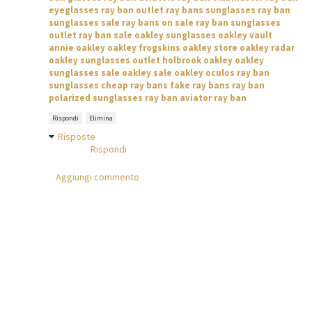
eyeglasses
ray ban outlet
ray bans sunglasses
ray ban
sunglasses sale
ray bans on sale
ray ban sunglasses
outlet
ray ban sale
oakley sunglasses
oakley vault
annie oakley
oakley frogskins
oakley store
oakley radar
oakley sunglasses outlet
holbrook oakley
oakley
sunglasses sale
oakley sale
oakley oculos
ray ban
sunglasses
cheap ray bans
fake ray bans
ray ban
polarized
sunglasses ray ban
aviator ray ban
Rispondi
Elimina
Risposte
Rispondi
Aggiungi commento